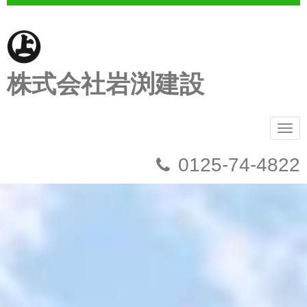
株式会社岩渕建設
N
a
v
0125-74-4822
i
g
a
t
i
o
n